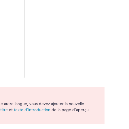
e autre langue, vous devez ajouter la nouvelle
,
titre
et
texte d'introduction
de la page d'aperçu