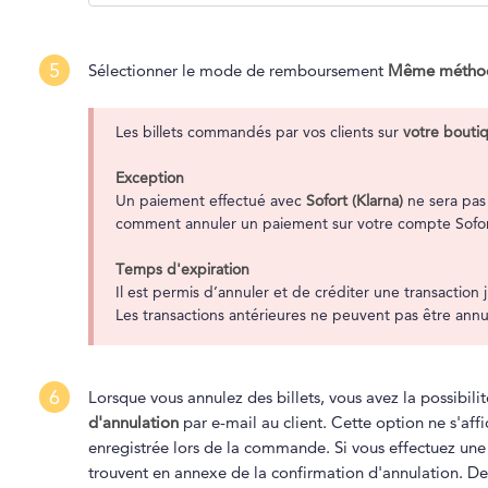
5
Sélectionner le mode de remboursement
Même méthode
Les billets commandés par vos clients sur
votre bouti
Exception
Un paiement effectué avec
Sofort (Klarna)
ne sera pa
comment annuler un paiement sur votre compte Sofor
T
emps d'expiration
Il est permis d’annuler et de créditer une transactio
Les transactions antérieures ne peuvent pas être annu
6
Lorsque vous annulez des billets, vous avez la possibi
d'annulation
par e-mail au client. Cette option ne s'af
enregistrée lors de la commande. Si vous effectuez une a
trouvent en annexe de la confirmation d'annulation. De