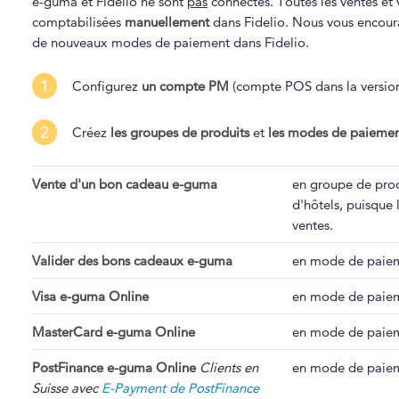
e-guma et Fidelio ne sont
pas
connectés. Toutes les ventes et
comptabilisées
manuellement
dans Fidelio. Nous vous encou
de nouveaux modes de paiement dans Fidelio.
1
Configurez
un compte PM
(compte POS dans la version 
2
Créez
les groupes de produits
et
les modes de paieme
Vente d'un bon cadeau e-guma
en groupe de prod
d'hôtels, puisque
ventes.
Valider des bons cadeaux e-guma
en mode de paiem
Visa e-guma Online
en mode de paiem
MasterCard e-guma Online
en mode de paiem
PostFinance e-guma Online
Clients en
en mode de paiem
Suisse avec
E-Payment de PostFinance