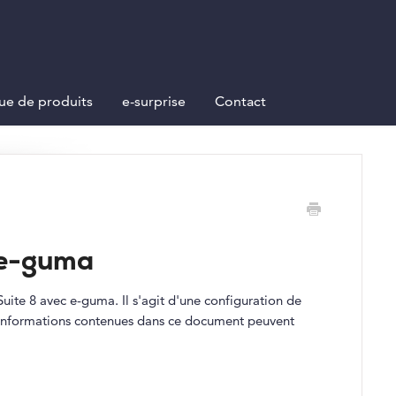
ue de produits
e-surprise
Contact
c e-guma
uite 8 avec e-guma. Il s'agit d'une configuration de
es informations contenues dans ce document peuvent