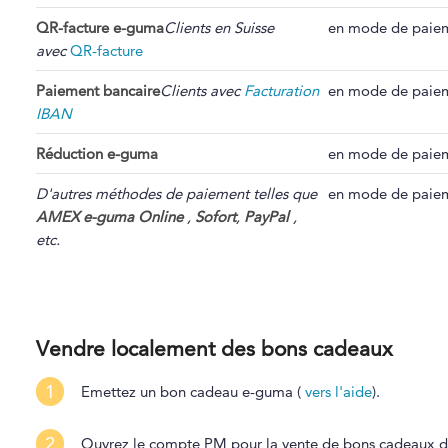
QR-facture e-guma
Clients en Suisse
en mode de paiem
avec
QR-facture
Paiement bancaire
Clients avec
Facturation
en mode de paiem
IBAN
Réduction e-guma
en mode de paiem
D'autres méthodes de paiement telles que
en mode de paiem
AMEX e-guma Online
,
Sofort
,
PayPal
,
etc.
Vendre localement des bons cadeaux
1
Emettez un bon cadeau e-guma (
vers l'aide
).
2
Ouvrez le compte PM pour la vente de bons cadeaux 