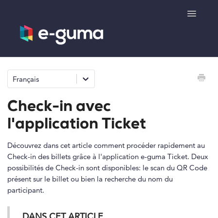
Toggle
Navigatio
Généralités
Français
Système de bons cadeaux
Check-in avec
Système de billetterie
l'application Ticket
Boutique de produits
Découvrez dans cet article comment procéder rapidement au
Check-in des billets grâce à l'application e-guma Ticket. Deux
possibilités de Check-in sont disponibles: le scan du QR Code
e-surprise
présent sur le billet ou bien la recherche du nom du
participant.
DANS CET ARTICLE