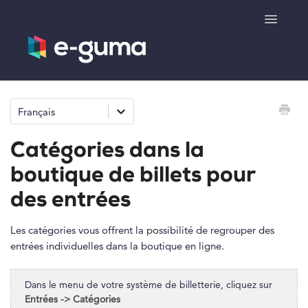
Toggle
Navigatio
Généralités
Français
Système de bons cadeaux
Catégories dans la
Système de billetterie
boutique de billets pour
des entrées
Boutique de produits
Les catégories vous offrent la possibilité de regrouper des
e-surprise
entrées individuelles dans la boutique en ligne.
Dans le menu de votre système de billetterie, cliquez sur
Entrées -> Catégories