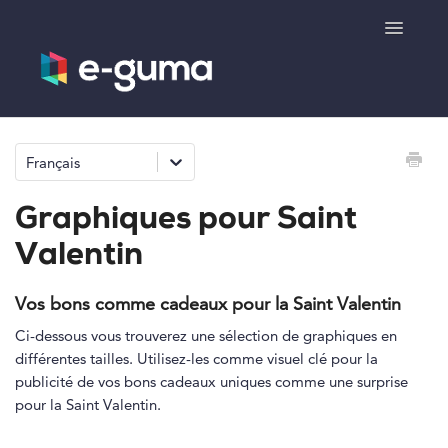
Toggle
Navigatio
Généralités
Français
Système de bons cadeaux
Graphiques pour Saint
Système de billetterie
Valentin
Boutique de produits
Vos bons comme cadeaux pour la Saint Valentin
Ci-dessous vous trouverez une sélection de graphiques en
e-surprise
différentes tailles. Utilisez-les comme visuel clé pour la
publicité de vos bons cadeaux uniques comme une surprise
pour la Saint Valentin.