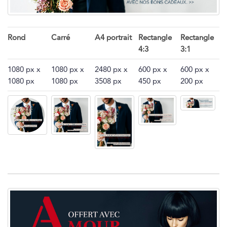
Rond
Carré
A4 portrait
Rectangle
Rectangle
4:3
3:1
1080 px x
1080 px x
2480 px x
600 px x
600 px x
1080 px
1080 px
3508 px
450 px
200 px