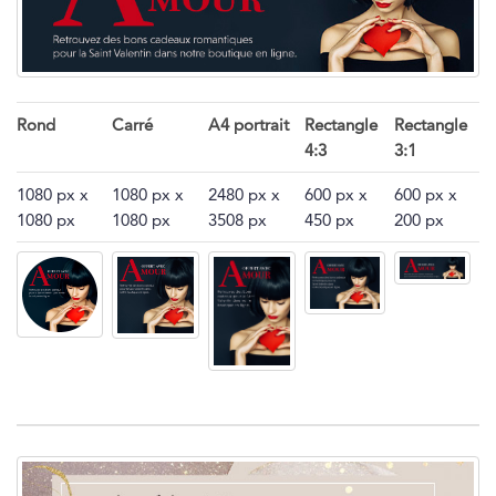
Rond
Carré
A4 portrait
Rectangle
Rectangle
4:3
3:1
1080 px x
1080 px x
2480 px x
600 px x
600 px x
1080 px
1080 px
3508 px
450 px
200 px