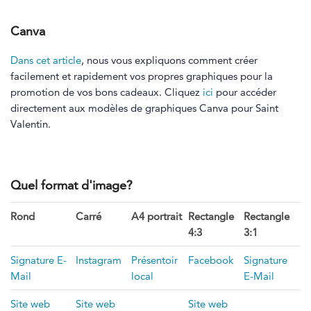
Canva
Dans cet article
, nous vous expliquons comment créer
facilement et rapidement vos propres graphiques pour la
promotion de vos bons cadeaux. Cliquez
ici
pour accéder
directement aux modèles de graphiques Canva pour Saint
Valentin.
Quel format d'image?
Rond
Carré
A4 portrait
Rectangle
Rectangle
4:3
3:1
Signature E-
Instagram
Présentoir
Facebook
Signature
Mail
local
E-Mail
S
ite web
S
ite web
S
ite web