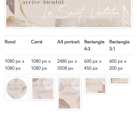
Rond
Carré
A4 portrait
Rectangle
Rectangle
4:3
3:1
1080 px x
1080 px x
2480 px x
600 px x
600 px x
1080 px
1080 px
3508 px
450 px
200 px