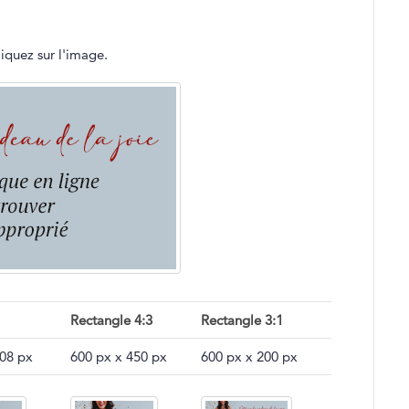
quez sur l'image.
Rectangle 4:3
Rectangle 3:1
508 px
600 px x 450 px
600 px x 200 px