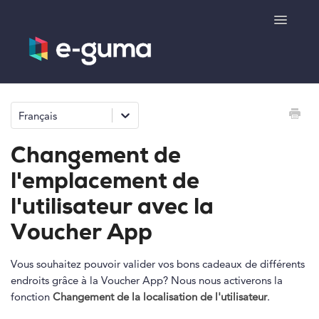
Toggle
Navigatio
Généralités
Français
Système de bons cadeaux
Changement de
Système de billetterie
l'emplacement de
l'utilisateur avec la
Boutique de produits
Voucher App
e-surprise
Vous souhaitez pouvoir valider vos bons cadeaux de différents
endroits grâce à la Voucher App? Nous nous activerons la
fonction
Changement de la localisation de l'utilisateur
.